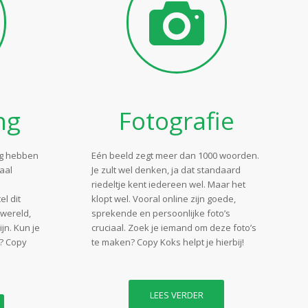
ng
Fotografie
ng hebben
Eén beeld zegt meer dan 1000 woorden.
maal
Je zult wel denken, ja dat standaard
riedeltje kent iedereen wel. Maar het
el dit
klopt wel. Vooral online zijn goede,
wereld,
sprekende en persoonlijke foto’s
ijn. Kun je
cruciaal. Zoek je iemand om deze foto’s
n? Copy
te maken? Copy Koks helpt je hierbij!
LEES VERDER