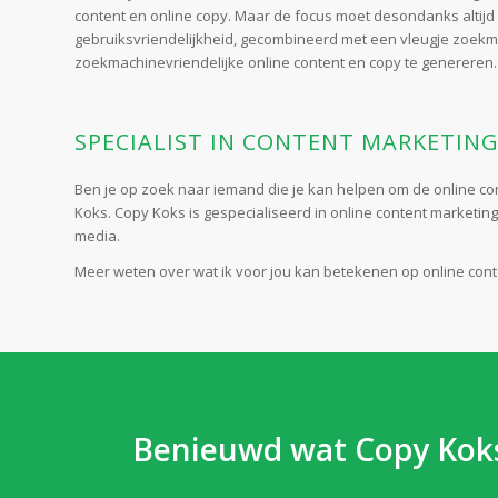
content en online copy. Maar de focus moet desondanks altijd 
gebruiksvriendelijkheid, gecombineerd met een vleugje zoekmac
zoekmachinevriendelijke online content en copy te genereren.
SPECIALIST IN CONTENT MARKETIN
Ben je op zoek naar iemand die je kan helpen om de online con
Koks. Copy Koks is gespecialiseerd in online content marketing 
media.
Meer weten over wat ik voor jou kan betekenen op online cont
Benieuwd wat Copy Koks