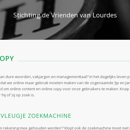
Stichting de Vrienden van Lourdes
COPY
 van dure woorden, vakjargon en managementtaal? In het dagelijks leven
 dat we online maar gebruik moeten maken van de zogenaamde ‘Jip en Jannek
ijd om online content en online copy voor onze gebruikers te maken. Kruip 
ij of zij op zoek is.
N VLEUGJE ZOEKMACHINE
n rekening mee gehouden worden’? Klopt ook de zoekmachine moet niet ui