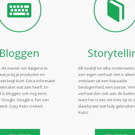
Bloggen
Storytelli
s dé manier om datgene te
Elk bedrijf en elke ondernemi
wat je bij je producten en
een eigen verhaal. Het is alle
iet kwijt kunt. Extra informatie
ontstaan uit een bepaalde
ebruiker wat aan heeft. En
bevlogenheid, een passie. Vert
 is bloggen ook nog eens
verhaal dan ook aan de buiten
 Google: Google is fan van
want het is iets om trots op te z
tent. Copy Koks creëert
daarbij wel wat hulp gebruike
Koks!