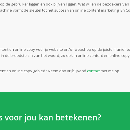
op de gebruiker liggen en ook blijven liggen. Wat willen de bezoekers va
hine vormt de sleutel tot het succes van online content marketing. En C
G
tent en online copy voor je website en/of webshop op de juiste manier t
in de breedste zin van het woord, zo ook in online content en online copy.
ent en online copy gebied? Neem dan vrijblijvend
contact
met me op.
 voor jou kan betekenen?