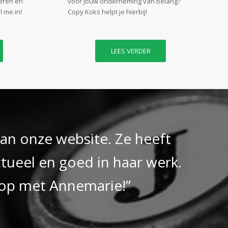
geren en
voor jouw onderneming van belang?
 me in!
Copy Koks helpt je hierbij!
LEES VERDER
an onze website. Ze heeft
ctueel en goed in haar werk.
 op met Annemarie!”