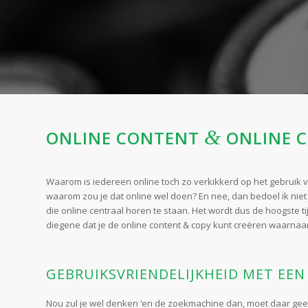
&
ONLINE CONTENT
ONLINE 
Waarom is iedereen online toch zo verkikkerd op het gebruik
waarom zou je dat online wel doen? En nee, dan bedoel ik niet
die online centraal horen te staan. Het wordt dus de hoogste t
diegene dat je de online content & copy kunt creëren waarnaar h
GEBRUIKSVRIENDELIJKHEID MET EE
Nou zul je wel denken ‘en de zoekmachine dan, moet daar gee