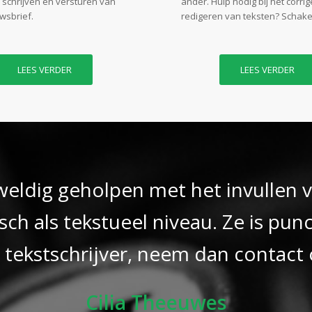
, schrijven en versturen van
ander. Hulp nodig bij het corri
wsbrief.
redigeren van teksten? Schakel
LEES VERDER
LEES VERDER
eldig geholpen met het invullen v
h als tekstueel niveau. Ze is pun
 tekstschrijver, neem dan contact
Cilia Theeuwes