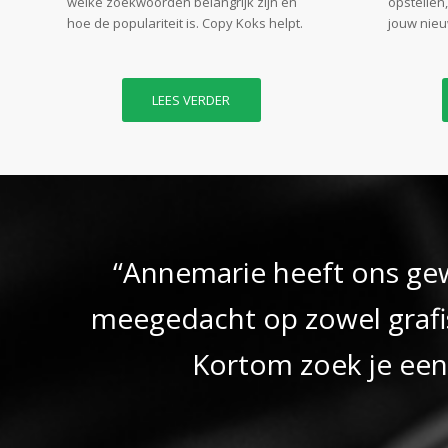
welke zoekwoorden belangrijk zijn en
opstellen
hoe de populariteit is. Copy Koks helpt.
jouw nieu
LEES VERDER
“Annemarie heeft ons gew
meegedacht op zowel grafisc
Kortom zoek je een