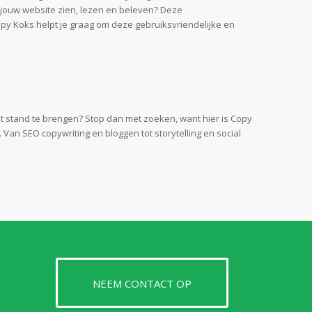
n jouw website zien, lezen en beleven? Deze
opy Koks helpt je graag om deze gebruiksvriendelijke en
ot stand te brengen? Stop dan met zoeken, want hier is Copy
 Van SEO copywriting en bloggen tot storytelling en social
NEEM CONTACT OP