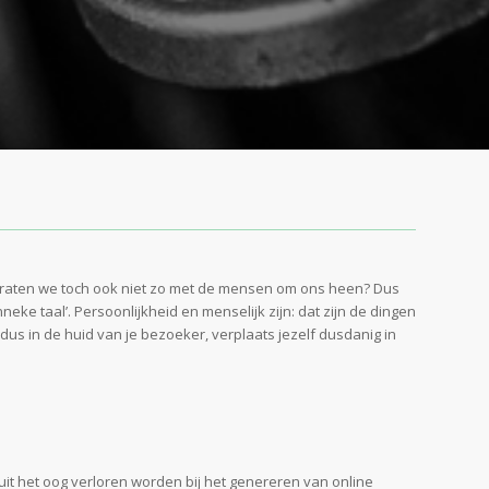
 praten we toch ook niet zo met de mensen om ons heen? Dus
e taal’. Persoonlijkheid en menselijk zijn: dat zijn de dingen
dus in de huid van je bezoeker, verplaats jezelf dusdanig in
t het oog verloren worden bij het genereren van online